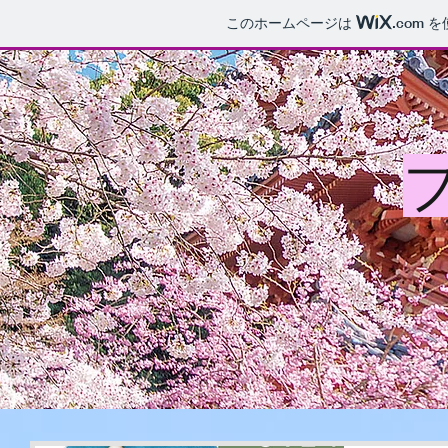
このホームページは
.com
を
清
HOME
案内
食