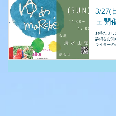
3/2
ェ開
お待たせし
詳細をお知
ライターのa
見所です。
確認のうえお