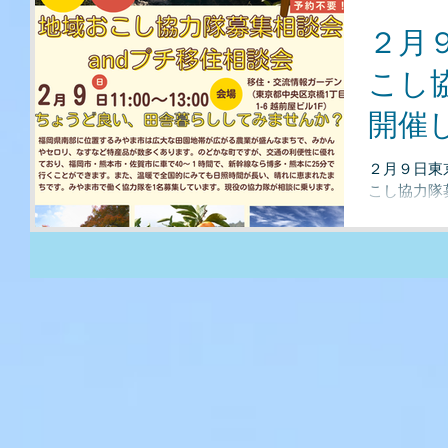
２月
こし
開催
２月９日東
こし協力隊
す！ 現在
を募集して
後の新しいメ