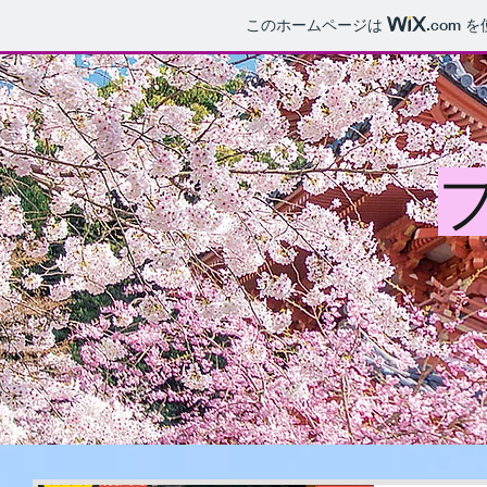
このホームページは
.com
を
清
HOME
案内
食