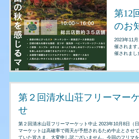
第1
のお
2023年1
催されます
催されまし
予定されて
な出会い、
第２回清水山荘フリーマー
せ
第２回清水山荘フリーマーケット中止 2023年10月8日
マーケットは高確率で雨天が予想されるため中止とさせて
ていた皆さま、大変申し訳ございません。今回のフリマ