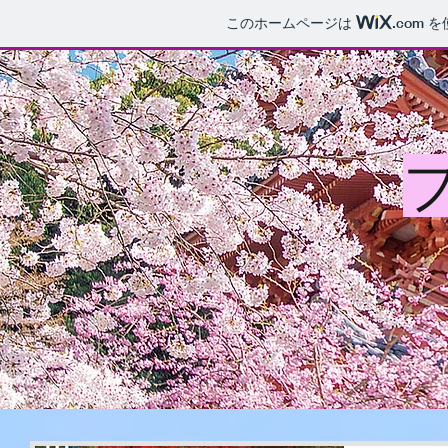
このホームページは
.com
を
清
HOME
案内
食